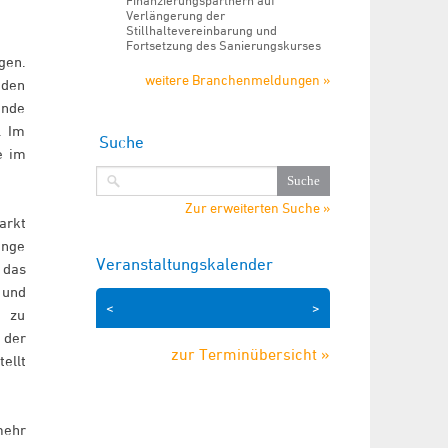
Finanzierungspartnern auf
Verlängerung der
Stillhaltevereinbarung und
Fortsetzung des Sanierungskurses
gen.
weitere Branchenmeldungen »
 den
ende
. Im
Suche
e im
Zur erweiterten Suche »
arkt
enge
Veranstaltungskalender
 das
 und
<
>
g zu
 der
zur Terminübersicht »
ellt
mehr