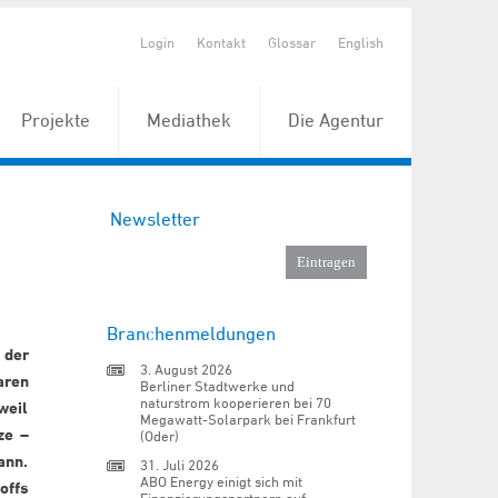
Login
Kontakt
Glossar
English
Projekte
Mediathek
Die Agentur
Newsletter
Branchenmeldungen
 der
3. August 2026
aren
Berliner Stadtwerke und
naturstrom kooperieren bei 70
weil
Megawatt-Solarpark bei Frankfurt
ze –
(Oder)
ann.
31. Juli 2026
ABO Energy einigt sich mit
offs