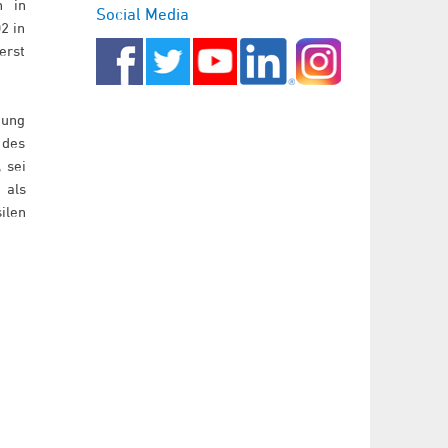
n in
Social Media
2 in
erst
tung
 des
 sei
 als
ilen