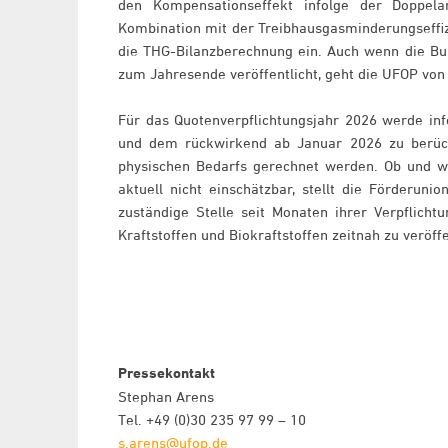
den Kompensationseffekt infolge der Doppela
Kombination mit der Treibhausgasminderungseffi
die THG-Bilanzberechnung ein. Auch wenn die Bund
zum Jahresende veröffentlicht, geht die UFOP v
Für das Quotenverpflichtungsjahr 2026 werde in
und dem rückwirkend ab Januar 2026 zu berüc
physischen Bedarfs gerechnet werden. Ob und w
aktuell nicht einschätzbar, stellt die Förderuni
zuständige Stelle seit Monaten ihrer Verpflic
Kraftstoffen und Biokraftstoffen zeitnah zu veröff
Pressekontakt
Stephan Arens
Tel. +49 (0)30 235 97 99 – 10
s.arens@ufop.de