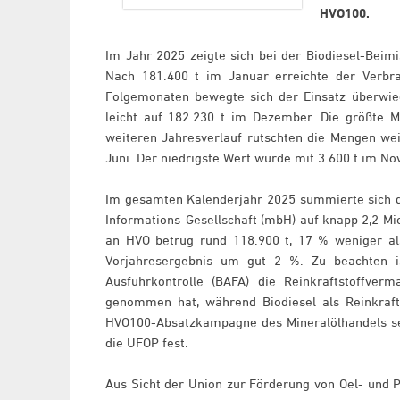
HVO100.
Im Jahr 2025 zeigte sich bei der Biodiesel-Bei
Nach 181.400 t im Januar erreichte der Verbra
Folgemonaten bewegte sich der Einsatz überwi
leicht auf 182.230 t im Dezember. Die größte 
weiteren Jahresverlauf rutschten die Mengen wei
Juni. Der niedrigste Wert wurde mit 3.600 t im N
Im gesamten Kalenderjahr 2025 summierte sich 
Informations-Gesellschaft (mbH) auf knapp 2,2 Mi
an HVO betrug rund 118.900 t, 17 % weniger als 
Vorjahresergebnis um gut 2 %. Zu beachten 
Ausfuhrkontrolle (BAFA) die Reinkraftstoffve
genommen hat, während Biodiesel als Reinkraftst
HVO100-Absatzkampagne des Mineralölhandels sei de
die UFOP fest.
Aus Sicht der Union zur Förderung von Oel- und P