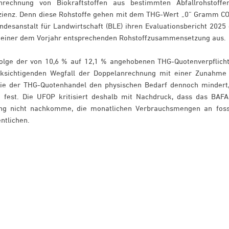
nrechnung von Biokraftstoffen aus bestimmten Abfallrohstoffe
zienz. Denn diese Rohstoffe gehen mit dem THG-Wert „0“ Gramm CO
esanstalt für Landwirtschaft (BLE) ihren Evaluationsbericht 2025 
on einer dem Vorjahr entsprechenden Rohstoffzusammensetzung aus.
folge der von 10,6 % auf 12,1 % angehobenen THG-Quotenverpflich
ksichtigenden Wegfall der Doppelanrechnung mit einer Zunahme
ie der THG-Quotenhandel den physischen Bedarf dennoch mindert,
on fest. Die UFOP kritisiert deshalb mit Nachdruck, dass das BAFA
htung nicht nachkomme, die monatlichen Verbrauchsmengen an foss
entlichen.