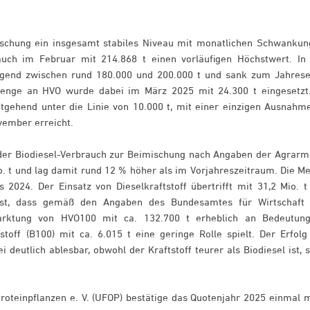
mischung ein insgesamt stabiles Niveau mit monatlichen Schwankun
uch im Februar mit 214.868 t einen vorläufigen Höchstwert. In
egend zwischen rund 180.000 und 200.000 t und sank zum Jahres
Menge an HVO wurde dabei im März 2025 mit 24.300 t eingesetzt
tgehend unter die Linie von 10.000 t, mit einer einzigen Ausnahm
ovember erreicht.
der Biodiesel-Verbrauch zur Beimischung nach Angaben der Agrarm
o. t und lag damit rund 12 % höher als im Vorjahreszeitraum. Die M
2024. Der Einsatz von Dieselkraftstoff übertrifft mit 31,2 Mio. t
ist, dass gemäß den Angaben des Bundesamtes für Wirtschaft
rmarktung von HVO100 mit ca. 132.700 t erheblich an Bedeutun
off (B100) mit ca. 6.015 t eine geringe Rolle spielt. Der Erfolg
utlich ablesbar, obwohl der Kraftstoff teurer als Biodiesel ist, st
roteinpflanzen e. V. (UFOP) bestätige das Quotenjahr 2025 einmal 