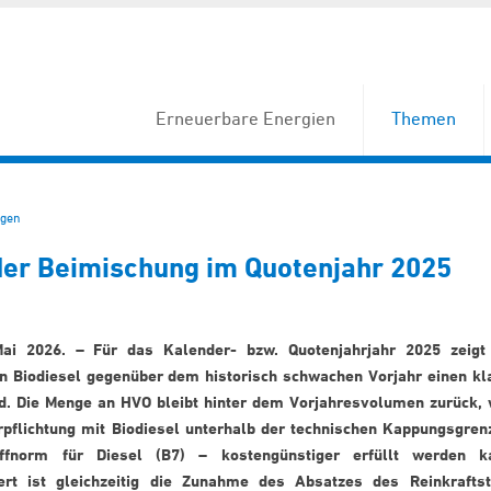
Erneuerbare Energien
Themen
gen
 der Beimischung im Quotenjahr 2025
Mai 2026. – Für das Kalender- bzw. Quotenjahrjahr 2025 zeigt
n Biodiesel gegenüber dem historisch schwachen Vorjahr einen kl
d. Die Menge an HVO bleibt hinter dem Vorjahresvolumen zurück, 
rpflichtung mit Biodiesel unterhalb der technischen Kappungsgren
offnorm für Diesel (B7) – kostengünstiger erfüllt werden k
rt ist gleichzeitig die Zunahme des Absatzes des Reinkraftst