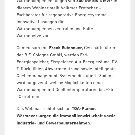
Wärmepumpenleistungen von
300 kW bis 3 MW
? In
diesem Webinar stellt Volkmar Frotscher –
Fachberater für regenerative Energiesysteme –
innovative Lösungen für
Wärmepumpenheizzentralen und Kalte
Wärmenetze vor.
Gemeinsam mit
Frank Euteneuer
, Geschäftsführer
der B.E. Cologne GmbH, werden Erd-
Energiespeicher, Eisspeicher, Alu-Energiezäune, PV-
T, Rückkühler, Abwärmenutzung sowie intelligente
Quellenmanagement-Systeme diskutiert. Zudem
wird aufgezeigt, welche Möglichkeiten neue
Wärmepumpen mit Quellentemperaturen bis −25
°C eröffnen.
Das Webinar richtet sich an
TGA-Planer,
Wärmeversorger, die Immobilienwirtschaft sowie
Industrie- und Gewerbeunternehmen
.