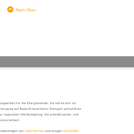
Nach Oben
ungsarbeit für die Energiewende. Sie hat es sich zur
ersorgung auf Basis Erneuerbarer Energien aufzuklären
ur regionalen Wertschöpfung. Sie arbeitet partei- und
innorientiert.
hresbeiträgen von
Unternehmen
und einigen
Verbänden