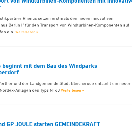
port von Windturbinen-Komponenten mit innovati
r
tikpartner Rhenus setzen erstmals den neuen innovativen
enus Berlin I" für den Transport von Windturbinen-Komponenten auf
ßen ein.
Weiterlesen »
e beginnt mit dem Bau des Windparks
perdorf
erther und der Landgemeinde Stadt Bleicherode entsteht ein neuer
 Nordex-Anlagen des Typs N163
Weiterlesen »
und GP JOULE starten GEMEINDEKRAFT