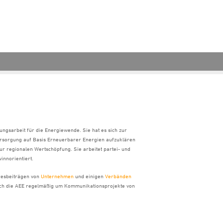
ungsarbeit für die Energiewende. Sie hat es sich zur
ersorgung auf Basis Erneuerbarer Energien aufzuklären
ur regionalen Wertschöpfung. Sie arbeitet partei- und
innorientiert.
hresbeiträgen von
Unternehmen
und einigen
Verbänden
sich die AEE regelmäßig um Kommunikationsprojekte von