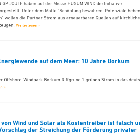
d GP JOULE haben auf der Messe HUSUM WIND die Initiative
gestellt. Unter dem Motto "Schöpfung bewahren. Potenziale heben
" wollen die Partner Strom aus erneuerbaren Quellen auf kirchlich
rzeugen.
Weiterlesen »
e Energiewende auf dem Meer: 10 Jahre Borkum
der Offshore-Windpark Borkum Riffgrund 1 grünen Strom in das deut
en »
von Wind und Solar als Kostentreiber ist falsch u
 Vorschlag der Streichung der Förderung privater