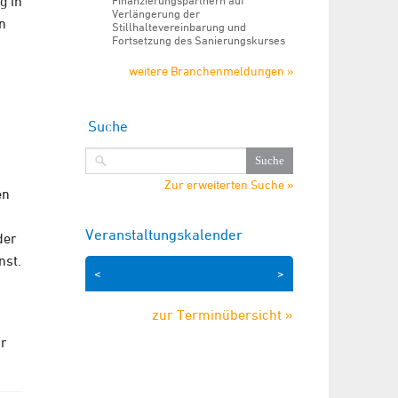
g in
Finanzierungspartnern auf
Verlängerung der
n
Stillhaltevereinbarung und
Fortsetzung des Sanierungskurses
weitere Branchenmeldungen »
Suche
Zur erweiterten Suche »
en
Veranstaltungskalender
der
nst.
<
>
zur Terminübersicht »
ür