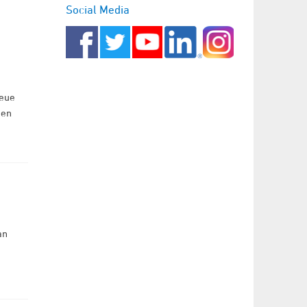
Social Media
neue
nen
an