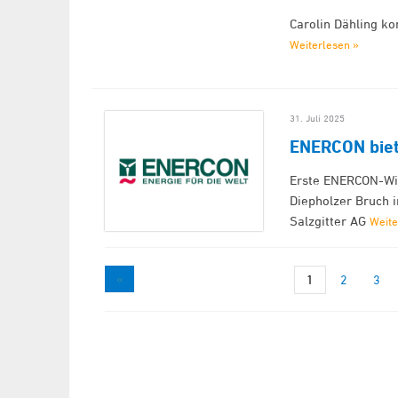
Carolin Dähling k
Weiterlesen »
31. Juli 2025
ENERCON biet
Erste ENERCON-Wi
Diepholzer Bruch i
Salzgitter AG
Weite
«
1
2
3