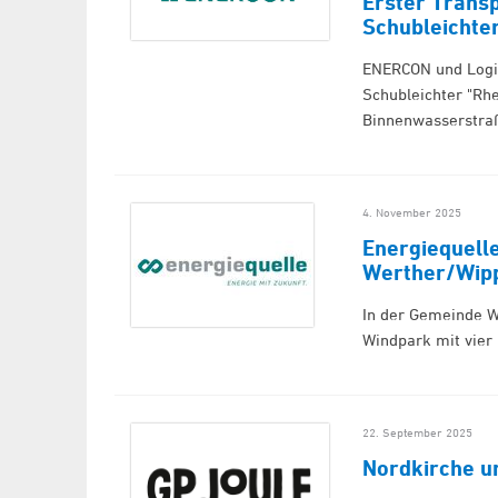
Erster Trans
Schubleichte
ENERCON und Logis
Schubleichter "Rh
Binnenwasserstra
4. November 2025
Energiequell
Werther/Wip
In der Gemeinde W
Windpark mit vier
22. September 2025
Nordkirche 