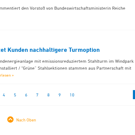
ommentiert den Vorstoß von Bundeswirtschaftsministerin Reiche
et Kunden nachhaltigere Turmoption
ndenergieanlage mit emissionsreduziertem Stahlturm im Windpark
nstalliert / "Grüne” Stahlsektionen stammen aus Partnerschaft mit
rlesen »
4
5
6
7
8
9
10
Nach Oben