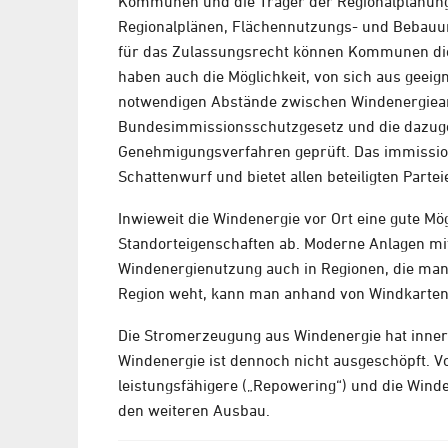
Kommunen und die Träger der Regionalplanung 
Regionalplänen, Flächennutzungs- und Bebauu
für das Zulassungsrecht können Kommunen die 
haben auch die Möglichkeit, von sich aus geeig
notwendigen Abstände zwischen Windenergiea
Bundesimmissionsschutzgesetz und die dazuge
Genehmigungsverfahren geprüft. Das immission
Schattenwurf und bietet allen beteiligten Parte
Inwieweit die Windenergie vor Ort eine gute Mö
Standorteigenschaften ab. Moderne Anlagen mi
Windenergienutzung auch in Regionen, die man 
Region weht, kann man anhand von Windkarten a
Die Stromerzeugung aus Windenergie hat inner
Windenergie ist dennoch nicht ausgeschöpft. V
leistungsfähigere („Repowering“) und die Wind
den weiteren Ausbau.