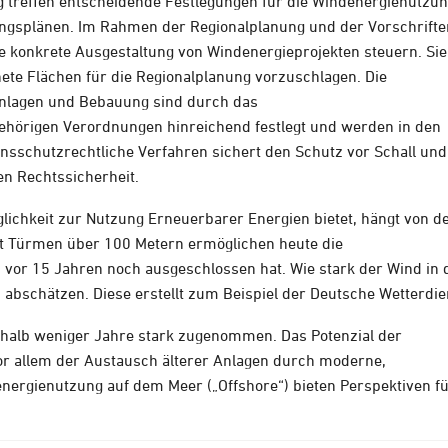
treffen entscheidende Festlegungen für die Windenergienutzun
ngsplänen. Im Rahmen der Regionalplanung und der Vorschrifte
konkrete Ausgestaltung von Windenergieprojekten steuern. Sie
nete Flächen für die Regionalplanung vorzuschlagen. Die
nlagen und Bebauung sind durch das
hörigen Verordnungen hinreichend festlegt und werden in den
sschutzrechtliche Verfahren sichert den Schutz vor Schall und
ien Rechtssicherheit.
glichkeit zur Nutzung Erneuerbarer Energien bietet, hängt von d
t Türmen über 100 Metern ermöglichen heute die
vor 15 Jahren noch ausgeschlossen hat. Wie stark der Wind in 
bschätzen. Diese erstellt zum Beispiel der Deutsche Wetterdie
halb weniger Jahre stark zugenommen. Das Potenzial der
or allem der Austausch älterer Anlagen durch moderne,
energienutzung auf dem Meer („Offshore“) bieten Perspektiven f