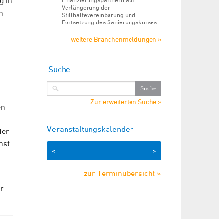
g in
Finanzierungspartnern auf
Verlängerung der
n
Stillhaltevereinbarung und
Fortsetzung des Sanierungskurses
weitere Branchenmeldungen »
Suche
Zur erweiterten Suche »
en
Veranstaltungskalender
der
nst.
<
>
zur Terminübersicht »
ür