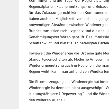
Kommunen und die Träger der Regionalplanung 
Regionalplänen, Flächennutzungs- und Bebauu
für das Zulassungsrecht können Kommunen die 
haben auch die Möglichkeit, von sich aus geeig
notwendigen Abstände zwischen Windenergiea
Bundesimmissionsschutzgesetz und die dazuge
Genehmigungsverfahren geprüft. Das immission
Schattenwurf und bietet allen beteiligten Parte
Inwieweit die Windenergie vor Ort eine gute Mö
Standorteigenschaften ab. Moderne Anlagen mi
Windenergienutzung auch in Regionen, die man 
Region weht, kann man anhand von Windkarten a
Die Stromerzeugung aus Windenergie hat inner
Windenergie ist dennoch nicht ausgeschöpft. V
leistungsfähigere („Repowering“) und die Wind
den weiteren Ausbau.