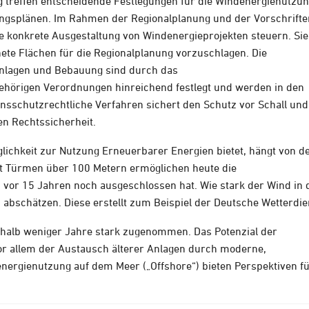
treffen entscheidende Festlegungen für die Windenergienutzun
ngsplänen. Im Rahmen der Regionalplanung und der Vorschrifte
konkrete Ausgestaltung von Windenergieprojekten steuern. Sie
nete Flächen für die Regionalplanung vorzuschlagen. Die
nlagen und Bebauung sind durch das
hörigen Verordnungen hinreichend festlegt und werden in den
sschutzrechtliche Verfahren sichert den Schutz vor Schall und
ien Rechtssicherheit.
glichkeit zur Nutzung Erneuerbarer Energien bietet, hängt von d
t Türmen über 100 Metern ermöglichen heute die
vor 15 Jahren noch ausgeschlossen hat. Wie stark der Wind in 
bschätzen. Diese erstellt zum Beispiel der Deutsche Wetterdie
halb weniger Jahre stark zugenommen. Das Potenzial der
or allem der Austausch älterer Anlagen durch moderne,
energienutzung auf dem Meer („Offshore“) bieten Perspektiven f