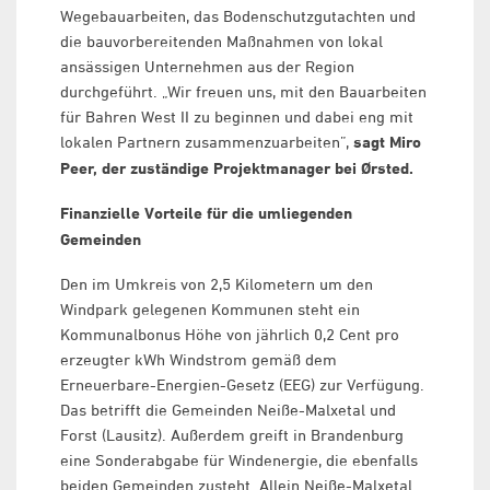
Wegebauarbeiten, das Bodenschutzgutachten und
die bauvorbereitenden Maßnahmen von lokal
ansässigen Unternehmen aus der Region
durchgeführt. „Wir freuen uns, mit den Bauarbeiten
für Bahren West II zu beginnen und dabei eng mit
lokalen Partnern zusammenzuarbeiten”,
sagt Miro
Peer, der zuständige Projektmanager bei Ørsted.
Finanzielle Vorteile für die umliegenden
Gemeinden
Den im Umkreis von 2,5 Kilometern um den
Windpark gelegenen Kommunen steht ein
Kommunalbonus Höhe von jährlich 0,2 Cent pro
erzeugter kWh Windstrom gemäß dem
Erneuerbare-Energien-Gesetz (EEG) zur Verfügung.
Das betrifft die Gemeinden Neiße-Malxetal und
Forst (Lausitz). Außerdem greift in Brandenburg
eine Sonderabgabe für Windenergie, die ebenfalls
beiden Gemeinden zusteht. Allein Neiße-Malxetal