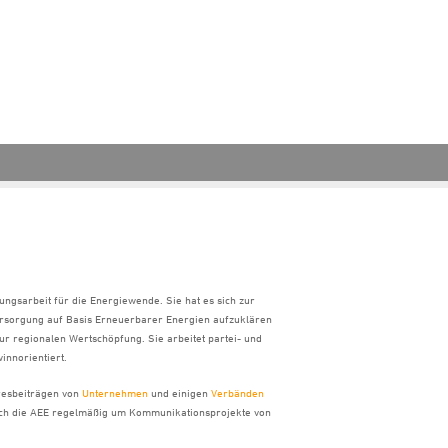
ungsarbeit für die Energiewende. Sie hat es sich zur
ersorgung auf Basis Erneuerbarer Energien aufzuklären
ur regionalen Wertschöpfung. Sie arbeitet partei- und
innorientiert.
hresbeiträgen von
Unternehmen
und einigen
Verbänden
sich die AEE regelmäßig um Kommunikationsprojekte von