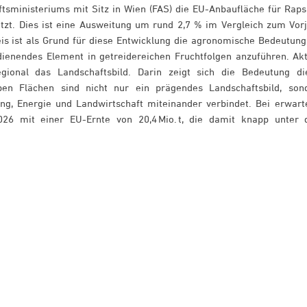
tsministeriums mit Sitz in Wien (FAS) die EU-Anbaufläche für Raps
ätzt. Dies ist eine Ausweitung um rund 2,7 % im Vergleich zum Vorj
is ist als Grund für diese Entwicklung die agronomische Bedeutung
t dienendes Element in getreidereichen Fruchtfolgen anzuführen. Akt
gional das Landschaftsbild. Darin zeigt sich die Bedeutung di
lben Flächen sind nicht nur ein prägendes Landschaftsbild, son
ung, Energie und Landwirtschaft miteinander verbindet. Bei erwart
026 mit einer EU-Ernte von 20,4 Mio. t, die damit knapp unter