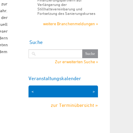
Finanzierungspartnern auf
 zur
Verlängerung der
Stillhaltevereinbarung und
ahr.
Fortsetzung des Sanierungskurses
 der
weitere Branchenmeldungen »
uell
eser
dern
Suche
eten
 dem
Zur erweiterten Suche »
Veranstaltungskalender
<
>
zur Terminübersicht »