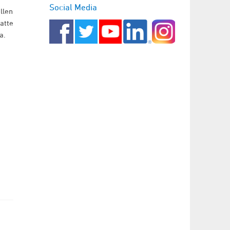
Social Media
llen
atte
ha.