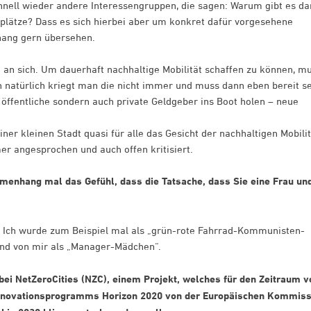
chnell wieder andere Interessengruppen, die sagen: Warum gibt es d
elplätze? Dass es sich hierbei aber um konkret dafür vorgesehene
hang gern übersehen.
 an sich. Um dauerhaft nachhaltige Mobilität schaffen zu können, m
atürlich kriegt man die nicht immer und muss dann eben bereit se
 öffentliche sondern auch private Geldgeber ins Boot holen – neue
iner kleinen Stadt quasi für alle das Gesicht der nachhaltigen Mobili
er angesprochen und auch offen kritisiert.
menhang mal das Gefühl, dass die Tatsache, dass Sie eine Frau un
ch. Ich wurde zum Beispiel mal als „grün-rote Fahrrad-Kommunisten-
and von mir als „Manager-Mädchen“.
bei NetZeroCities (NZC), einem Projekt, welches für den Zeitraum v
nnovationsprogramms Horizon 2020 von der Europäischen Kommiss