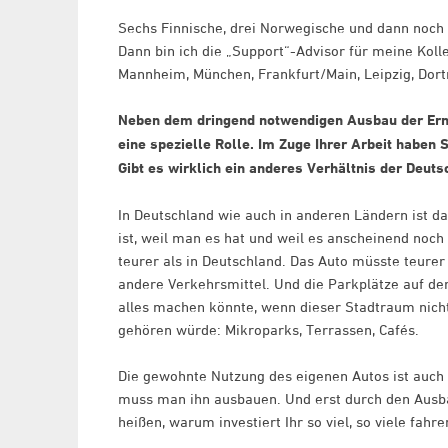
Sechs Finnische, drei Norwegische und dann noch d
Dann bin ich die „Support“-Advisor für meine Kolle
Mannheim, München, Frankfurt/Main, Leipzig, Dort
Neben dem dringend notwendigen Ausbau der Ern
eine spezielle Rolle. Im Zuge Ihrer Arbeit haben
Gibt es wirklich ein anderes Verhältnis der Deut
In Deutschland wie auch in anderen Ländern ist da
ist, weil man es hat und weil es anscheinend noch z
teurer als in Deutschland. Das Auto müsste teurer
andere Verkehrsmittel. Und die Parkplätze auf der
alles machen könnte, wenn dieser Stadtraum nich
gehören würde: Mikroparks, Terrassen, Cafés.
Die gewohnte Nutzung des eigenen Autos ist auch
muss man ihn ausbauen. Und erst durch den Ausba
heißen, warum investiert Ihr so viel, so viele fahr