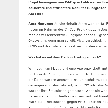
Projektmanagerin von CitiCap in Lahti war es Ihr
sauberere und effizientere Mobilität zu begleiten
Ansätze?
Anna Huttunen:
Ja, viereinhalb Jahre war ich da. 
haben im Rahmen des CitiCap-Projektes zum Beisp
man es Verkehrsentwicklungsplan nennen – geschaf
Ökosystem, wenn man so will. Viele verschiedene
ÖPNV und das Fahrrad attraktiver und den städti
Was hat es mit dem Carbon Trading auf sich?
Wir haben ein Modell und eine App entwickelt, mit
Lahtis in der Stadt gemessen wird. Die Teilnahme 
die Daten wurden anonymisiert. Je nachdem, ob d
gegangen sind, das Fahrrad, den ÖPNV oder das 
wurden ihre Emissionen gemessen. Wenn sie weni
haben sie damit virtuelles Geld verdient und konn
Marktplatz eintauschen: gegen Eintrittskarten i
Rabatt in einem Café. Das war richtig gute PR.