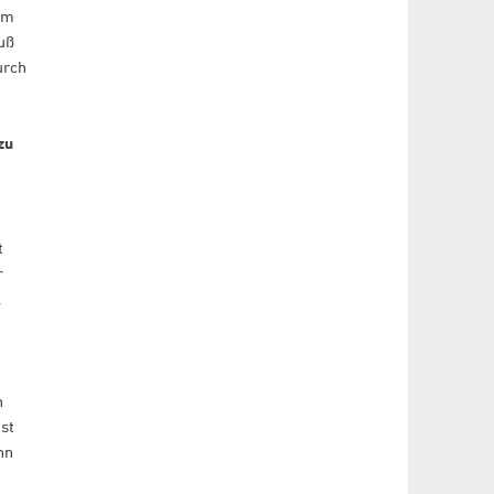
hm
uß
urch
zu
t
r
.
n
st
nn