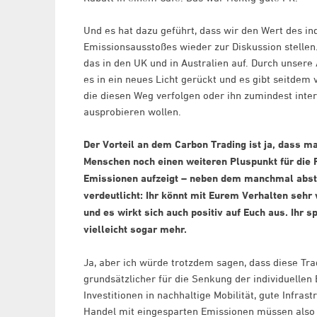
Und es hat dazu geführt, dass wir den Wert des ind
Emissionsausstoßes wieder zur Diskussion stellen
das in den UK und in Australien auf. Durch unsere 
es in ein neues Licht gerückt und es gibt seitdem v
die diesen Weg verfolgen oder ihn zumindest inte
ausprobieren wollen.
Der Vorteil an dem Carbon Trading ist ja, dass ma
Menschen noch einen weiteren Pluspunkt für die 
Emissionen aufzeigt – neben dem manchmal abst
verdeutlicht: Ihr könnt mit Eurem Verhalten seh
und es wirkt sich auch positiv auf Euch aus. Ihr s
vielleicht sogar mehr.
Ja, aber ich würde trotzdem sagen, dass diese Trad
grundsätzlicher für die Senkung der individuellen
Investitionen in nachhaltige Mobilität, gute Infra
Handel mit eingesparten Emissionen müssen also