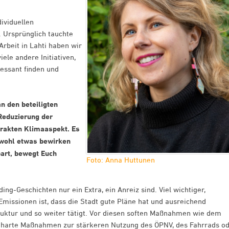
ividuellen
. Ursprünglich tauchte
Arbeit in Lahti haben wir
iele andere Initiativen,
ressant finden und
n den beteiligten
Reduzierung der
rakten Klimaaspekt. Es
r wohl etwas bewirken
part, bewegt Euch
Foto: Anna Huttunen
ing-Geschichten nur ein Extra, ein Anreiz sind. Viel wichtiger,
 Emissionen ist, dass die Stadt gute Pläne hat und ausreichend
struktur und so weiter tätigt. Vor diesen soften Maßnahmen wie dem
 harte Maßnahmen zur stärkeren Nutzung des ÖPNV, des Fahrrads o