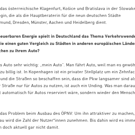
as österreichische Klagenfurt, Košice und Bratislava in der Slowake
gin, die als die Hauptberaterin für die neun deutschen Städte
mund, Dresden, Münster, Aachen und Heidelberg dient.
euerbaren Energie spielt in Deutschland das Thema Verkehrswend
 Sie einen guten Vergleich zu Städten in anderen europäischen Lände
schen zu ihrem Auto?
s Auto sehr wichtig: „mein Auto”. Man fährt Auto, weil man es gewö
u billig ist. In Kopenhagen ist ein privater Stellplatz um ein Zehnfa
 und die Straßen so beschaffen sein, dass die Pkw langsamer sind al
 Straße nur für Autos zu nutzen, ist auch ein Unding. Was man dara
t automatisch für Autos reserviert wäre, sondern wieder den Mensc
 das Problem beim Ausbau des ÖPNV: Um ihn attraktiver zu machen,
u wird die Zahl der Nutzer*innen zunehmen. Bis dahin wird es imm
en doch aktuell gar nicht damit.