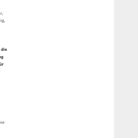
r,
ig,
,
 die
ng
ür
t
wie