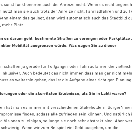
, sonst funktionieren auch die Anreize nicht. Wenn es nicht angene
n nutzt man sie auch trotz der Anreize nicht. Fahrradfahren und zu F
enn einem das gelingt, dann wird automatisch auch das Stadtbild d
 mehr Platz.
n es darum geht, bestimmte Straßen zu verengen oder Parkplätze 
änkter Mobilität ausgrenzen würde. Was sagen Sie zu dieser
 schaffen ja gerade für Fußgänger oder Fahrradfahrer, die vielleich
el inklusiver. Auch bedeutet das nicht immer, dass man gar nicht meh
uss es weiterhin geben, das ist die Aufgabe einer richtigen Planung
rungen oder die skurrilsten Erlebnisse, als Sie in Lahti waren?
n hat man es immer mit verschiedenen Stakeholdern, Bürger*inne
mpromisse finden, sodass alle zufrieden sein können. Und natürlich i
 Visionen zu einigen, so lange sie noch sehr abstrakt sind. Aber we
schwierig. Wenn wir zum Beispiel viel Geld ausgeben, um die