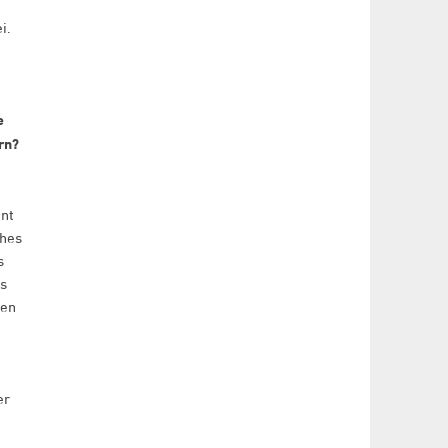
i.
e
rn?
hnt
ches
s
us
hen
er