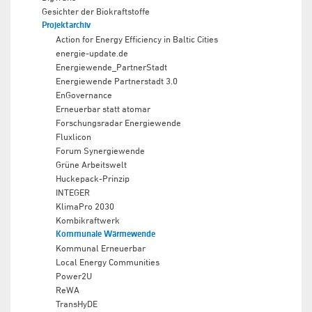
Gesichter der Biokraftstoffe
Projektarchiv
Action for Energy Efficiency in Baltic Cities
energie-update.de
Energiewende_PartnerStadt
Energiewende Partnerstadt 3.0
EnGovernance
Erneuerbar statt atomar
Forschungsradar Energiewende
Fluxlicon
Forum Synergiewende
Grüne Arbeitswelt
Huckepack-Prinzip
INTEGER
KlimaPro 2030
Kombikraftwerk
Kommunale Wärmewende
Kommunal Erneuerbar
Local Energy Communities
Power2U
ReWA
TransHyDE