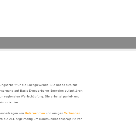
ungsarbeit für die Energiewende. Sie hat es sich zur
ersorgung auf Basis Erneuerbarer Energien aufzuklären
ur regionalen Wertschöpfung. Sie arbeitet partei- und
innorientiert.
hresbeiträgen von
Unternehmen
und einigen
Verbänden
sich die AEE regelmäßig um Kommunikationsprojekte von