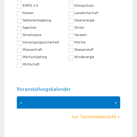
EWPS 3.0
Klimaschutz
Kosten
Landwirtschaft
Sektorenkopplung
Solarenergie
Speicher
Strom
Stromnetze
Verkehr
Versorgungssicherheit
Wärme
Wasserkraft
Wasserstoff
Wertschöpfung
Windenergie
Wirtschaft
Veranstaltungskalender
<
>
zur Terminübersicht »