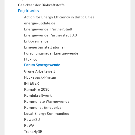
Gesichter der Biokraftstoffe
Projektarchiv
Action for Energy Efficiency in Baltic Cities
energie-update.de
Energiewende_PartnerStadt
Energiewende Partnerstadt 3.0
EnGovernance
Erneuerbar statt atomar
Forschungsradar Energiewende
Fluxlicon
Forum Synergiewende
Grüne Arbeitswelt
Huckepack-Prinzip
INTEGER
KlimaPro 2030
Kombikraftwerk
Kommunale Wärmewende
Kommunal Erneuerbar
Local Energy Communities
Power2U
ReWA
TransHyDE