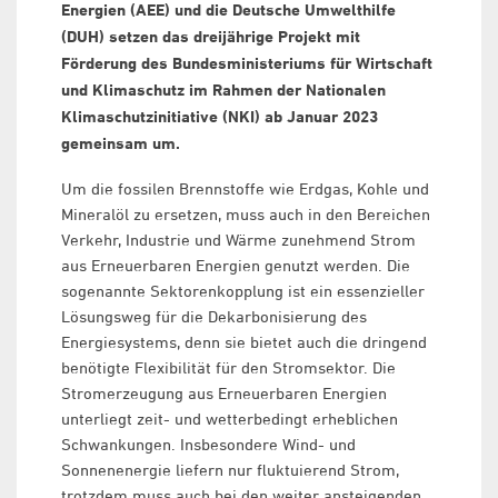
Energien (AEE) und die Deutsche Umwelthilfe
(DUH) setzen das dreijährige Projekt mit
Förderung des Bundesministeriums für Wirtschaft
und Klimaschutz im Rahmen der Nationalen
Klimaschutzinitiative (NKI) ab Januar 2023
gemeinsam um.
Um die fossilen Brennstoffe wie Erdgas, Kohle und
Mineralöl zu ersetzen, muss auch in den Bereichen
Verkehr, Industrie und Wärme zunehmend Strom
aus Erneuerbaren Energien genutzt werden. Die
sogenannte Sektorenkopplung ist ein essenzieller
Lösungsweg für die Dekarbonisierung des
Energiesystems, denn sie bietet auch die dringend
benötigte Flexibilität für den Stromsektor. Die
Stromerzeugung aus Erneuerbaren Energien
unterliegt zeit- und wetterbedingt erheblichen
Schwankungen. Insbesondere Wind- und
Sonnenenergie liefern nur fluktuierend Strom,
trotzdem muss auch bei den weiter ansteigenden