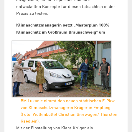
entwickelten Konzepte für diesen tatsächlich in der
Praxis zu testen.
Klimaschutzmanagerin setzt „Masterplan 100%
Klimaschutz im Großraum Braunschweig“ um
BM Lukanic nimmt den neuen städtischen E-Pkw
von Klimaschutzmanagerin Krüger in Empfang
(Foto: Wolfenbüttel Christian Bierwagen/ Thorsten
Raedlein).
Mit der Einstellung von Klara Krüger als