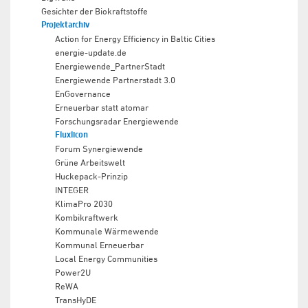
Gesichter der Biokraftstoffe
Projektarchiv
Action for Energy Efficiency in Baltic Cities
energie-update.de
Energiewende_PartnerStadt
Energiewende Partnerstadt 3.0
EnGovernance
Erneuerbar statt atomar
Forschungsradar Energiewende
Fluxlicon
Forum Synergiewende
Grüne Arbeitswelt
Huckepack-Prinzip
INTEGER
KlimaPro 2030
Kombikraftwerk
Kommunale Wärmewende
Kommunal Erneuerbar
Local Energy Communities
Power2U
ReWA
TransHyDE