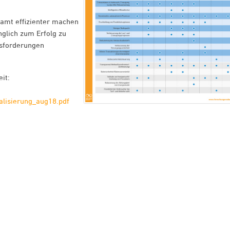
samt effizienter machen
glich zum Erfolg zu
usforderungen
it:
alisierung_aug18.pdf