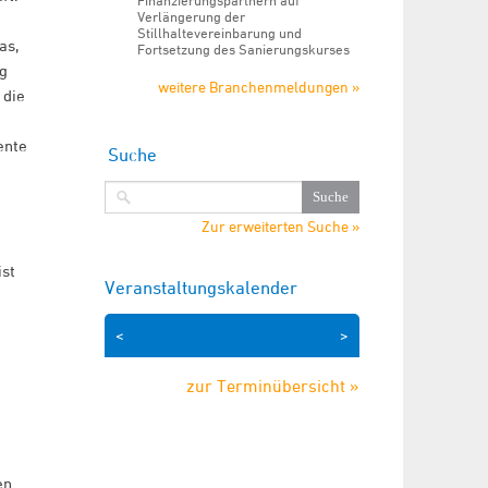
Finanzierungspartnern auf
Verlängerung der
Stillhaltevereinbarung und
as,
Fortsetzung des Sanierungskurses
ng
weitere Branchenmeldungen »
 die
ente
Suche
Zur erweiterten Suche »
ist
Veranstaltungskalender
<
>
zur Terminübersicht »
en