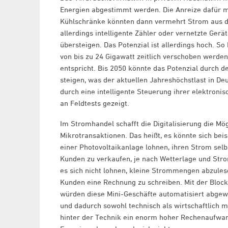
Energien abgestimmt werden. Die Anreize dafür m
Kühlschränke könnten dann vermehrt Strom aus de
allerdings intelligente Zähler oder vernetzte Ger
übersteigen. Das Potenzial ist allerdings hoch. S
von bis zu 24 Gigawatt zeitlich verschoben werden
entspricht. Bis 2050 könnte das Potenzial durch 
steigen, was der aktuellen Jahreshöchstlast in De
durch eine intelligente Steuerung ihrer elektroni
an Feldtests gezeigt.
Im Stromhandel schafft die Digitalisierung die Mög
Mikrotransaktionen. Das heißt, es könnte sich beis
einer Photovoltaikanlage lohnen, ihren Strom sel
Kunden zu verkaufen, je nach Wetterlage und Str
es sich nicht lohnen, kleine Strommengen abzules
Kunden eine Rechnung zu schreiben. Mit der Bloc
würden diese Mini-Geschäfte automatisiert abgew
und dadurch sowohl technisch als wirtschaftlich m
hinter der Technik ein enorm hoher Rechenaufwa