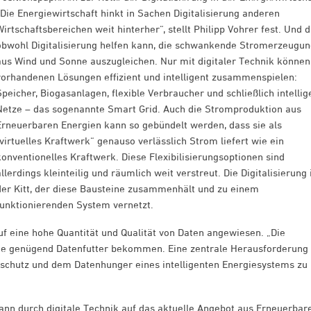
„Die Energiewirtschaft hinkt in Sachen Digitalisierung anderen
Wirtschaftsbereichen weit hinterher“, stellt Philipp Vohrer fest. Und d
obwohl Digitalisierung helfen kann, die schwankende Stromerzeugu
aus Wind und Sonne auszugleichen. Nur mit digitaler Technik können
vorhandenen Lösungen effizient und intelligent zusammenspielen:
Speicher, Biogasanlagen, flexible Verbraucher und schließlich intellig
Netze – das sogenannte Smart Grid. Auch die Stromproduktion aus
Erneuerbaren Energien kann so gebündelt werden, dass sie als
„virtuelles Kraftwerk“ genauso verlässlich Strom liefert wie ein
konventionelles Kraftwerk. Diese Flexibilisierungsoptionen sind
allerdings kleinteilig und räumlich weit verstreut. Die Digitalisierung 
der Kitt, der diese Bausteine zusammenhält und zu einem
funktionierenden System vernetzt.
uf eine hohe Quantität und Qualität von Daten angewiesen. „Die
sie genügend Datenfutter bekommen. Eine zentrale Herausforderung
enschutz und dem Datenhunger eines intelligenten Energiesystems zu
ann durch digitale Technik auf das aktuelle Angebot aus Erneuerbar