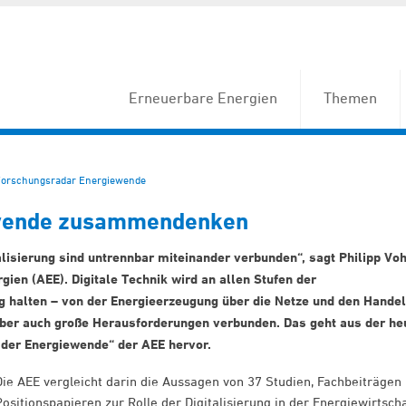
Erneuerbare Energien
Themen
orschungsradar Energiewende
iewende zusammendenken
alisierung sind untrennbar miteinander verbunden“, sagt Philipp Voh
ien (AEE). Digitale Technik wird an allen Stufen der
g halten – von der Energieerzeugung über die Netze und den Handel
aber auch große Herausforderungen verbunden. Das geht aus der he
g der Energiewende“ der AEE hervor.
Die AEE vergleicht darin die Aussagen von 37 Studien, Fachbeiträgen
Positionspapieren zur Rolle der Digitalisierung in der Energiewirtscha