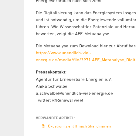
Energieverbrauch nach sich zieht.
Die Digitalisierung kann das Energiesystem insge
und ist notwendig, um die Energiewende vollumfän
führen. Wie Wissenschaftler Potenziale und Hera
bewerten, zeigt die AEE-Metaanalyse.
Die Metaanalyse zum Download hier zur Abruf bere
https://www.unendlich-viel-
energie.de/media/file/3971.AEE_Metanalyse_Digit
Pressekontakt:
Agentur für Erneuerbare Energien e.V.
Anika Schwalbe
a.schwalbe@unendlich-viel-energie.de
Twitter: @RenewsTweet
VERWANDTE ARTIKEL:
Ökostrom zieht IT nach Skandinavien