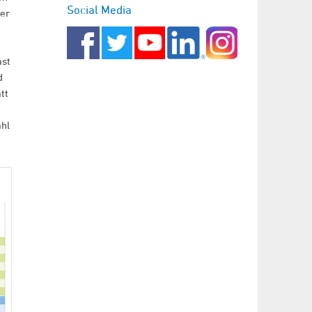
Social Media
der
ast
d
tt
ahl