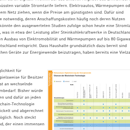
üssten variable Stromtarife liefern. Elektroautos, Wärmepumpen o
m Netz ziehen, wenn die Preise am günstigsten sind. Dafür sind
äte notwendig, deren Anschaffungskosten häufig noch deren Nutzen
o könnte den ausgewerteten Studien zufolge schon heute eine Stroml
, was in etwa der Leistung aller Steinkohlekraftwerke in Deutschlan
den Ausbau von Elektromobilität und Wärmepumpen auf bis 80 Gigawa
utschland entspricht. Dass Haushalte grundsätzlich dazu bereit sind
schen Geräte zur Energiewende beizutragen, haben bereits eine Vielz
lichkeit für
pielsweise für Besitzer
bst an wechselnde
ombedarf. Bisher würde
en und dafür an jeden
kchain-Technologie
ickelt und abgerechnet
öglich. Noch steckt
nd, der einen immensen