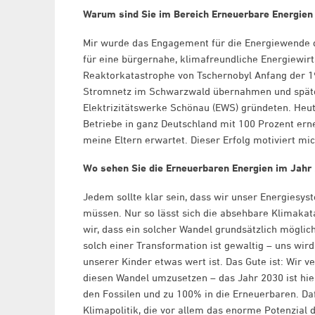
Warum sind Sie im Bereich Erneuerbare Energien 
Mir wurde das Engagement für die Energiewende qu
für eine bürgernahe, klimafreundliche Energiewirt
Reaktorkatastrophe von Tschernobyl Anfang der 1
Stromnetz im Schwarzwald übernahmen und später
Elektrizitätswerke Schönau (EWS) gründeten. Heu
Betriebe in ganz Deutschland mit 100 Prozent ern
meine Eltern erwartet. Dieser Erfolg motiviert mi
Wo sehen Sie die Erneuerbaren Energien im Jahr
Jedem sollte klar sein, dass wir unser Energiesys
müssen. Nur so lässt sich die absehbare Klimaka
wir, dass ein solcher Wandel grundsätzlich möglich 
solch einer Transformation ist gewaltig – uns wir
unserer Kinder etwas wert ist. Das Gute ist: Wir 
diesen Wandel umzusetzen – das Jahr 2030 ist hie
den Fossilen und zu 100% in die Erneuerbaren. Da
Klimapolitik, die vor allem das enorme Potenzial 