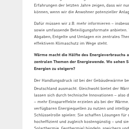
Erfahrungen der letzten Jahre zeigen, dass wir 
können, wenn wir die Anwohner potenzieller Anlag
Dafür müssen wir z.B. mehr informieren – insbes
sowie umfassende Beteiligungsformate anbieten.
Abgaben, Entgelte und Umlagen ein zentrales Th
effektivem Klimaschutz im Wege steht.
Wärme macht die Hälfte des Energieverbrauchs au
zentralen Themen der Energiewende. Wo sehen Sie
Energien zu steigern?
Der Handlungsdruck ist bei der Gebäudewärme bes
Deutschland ausmacht. Gleichwohl bietet der Wär
lassen sich durch technische Innovationen – also
– mehr Einspareffekte erzielen als bei der Wärme
verfügbaren Energiequellen zu nutzen und intell
Schlüsselrolle spielen: Sie schaffen Lösungen für
hocheffizient und zugleich kostengünstig – und s
Solarthermie, Geothermie) bündeln, speichern und