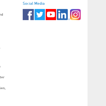
Social Media
nd
.
n
n
ter
ien,