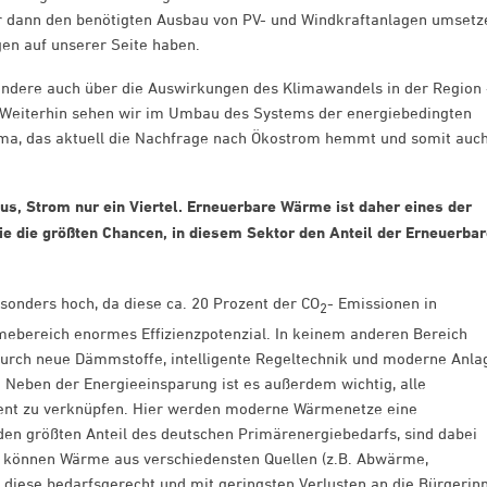
nur dann den benötigten Ausbau von PV- und Windkraftanlagen umsetz
en auf unserer Seite haben.
ondere auch über die Auswirkungen des Klimawandels in der Region 
 Weiterhin sehen wir im Umbau des Systems der energiebedingten
ema, das aktuell die Nachfrage nach Ökostrom hemmt und somit auc
s, Strom nur ein Viertel. Erneuerbare Wärme ist daher eines der
 die größten Chancen, in diesem Sektor den Anteil der Erneuerba
onders hoch, da diese ca. 20 Prozent der CO
- Emissionen in
2
mebereich enormes Effizienzpotenzial. In keinem anderen Bereich
 durch neue Dämmstoffe, intelligente Regeltechnik und moderne Anla
. Neben der Energieeinsparung ist es außerdem wichtig, alle
igent zu verknüpfen. Hier werden moderne Wärmenetze eine
 den größten Anteil des deutschen Primärenergiebedarfs, sind dabei
ie können Wärme aus verschiedensten Quellen (z.B. Abwärme,
 diese bedarfsgerecht und mit geringsten Verlusten an die Bürgerin