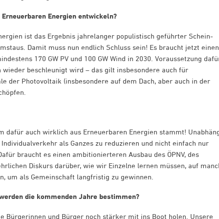
t Erneuerbaren Energien entwickeln?
rgien ist das Ergebnis jahrelanger populistisch geführter Schein-
mstaus. Damit muss nun endlich Schluss sein! Es braucht jetzt einen
mindestens 170 GW PV und 100 GW Wind in 2030. Voraussetzung dafü
h wieder beschleunigt wird – das gilt insbesondere auch für
le der Photovoltaik (insbesondere auf dem Dach, aber auch in der
chöpfen.
rom dafür auch wirklich aus Erneuerbaren Energien stammt! Unabhän
 Individualverkehr als Ganzes zu reduzieren und nicht einfach nur
 Dafür braucht es einen ambitionierteren Ausbau des ÖPNV, des
ehrlichen Diskurs darüber, wie wir Einzelne lernen müssen, auf manc
n, um als Gemeinschaft langfristig zu gewinnen.
n werden die kommenden Jahre bestimmen?
e Bürgerinnen und Bürger noch stärker mit ins Boot holen. Unsere