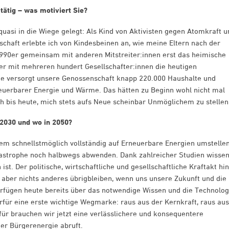
tätig – was motiviert Sie?
asi in die Wiege gelegt: Als Kind von Aktivisten gegen Atomkraft u
schaft erlebte ich von Kindesbeinen an, wie meine Eltern nach der
990er gemeinsam mit anderen Mitstreiter:innen erst das heimische
 mit mehreren hundert Gesellschafter:innen die heutigen
te versorgt unsere Genossenschaft knapp 220.000 Haushalte und
euerbarer Energie und Wärme. Das hätten zu Beginn wohl nicht mal
ch bis heute, mich stets aufs Neue scheinbar Unmöglichem zu stellen
 2030 und wo in 2050?
tem schnellstmöglich vollständig auf Erneuerbare Energien umstelle
tastrophe noch halbwegs abwenden. Dank zahlreicher Studien wisse
ist. Der politische, wirtschaftliche und gesellschaftliche Kraftakt hin
d aber nichts anderes übrigbleiben, wenn uns unsere Zukunft und die
verfügen heute bereits über das notwendige Wissen und die Technolog
rfür eine erste wichtige Wegmarke: raus aus der Kernkraft, raus aus
für brauchen wir jetzt eine verlässlichere und konsequentere
der Bürgerenergie abruft.