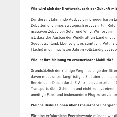
Wie wird sich der Kraftwerkspark der Zukunft mi
Der derzeit lahmende Ausbau der Erneuerbaren Ene
Debatten und eines strategisch provozierten Refor
massiven Zubau bei Solar und Wind. Wir fordern 
ist, dass der Ausbau der Windkraft an Land endlic
Süddeutschland. Ebenso gilt es sämtliche Potenzia
Fläche) in den nächsten Jahren vollständig auszus
Wie ist Ihre Meinung zu erneuerbarer Mobilität?
Grundsätzlich der richtige Weg – solange der St
davon muss unser langfristiges Ziel aber sein, den
Benzin oder Diesel durch E-Antriebe zu ersetzen.
Transports über Schienen und nicht zuletzt einen 
unnötige Fahrt und insbesondere Flug zu verzichte
Welche Diskussionen über Erneuerbare Energie
Für eine erfolgreiche Energiewende müssen wir di