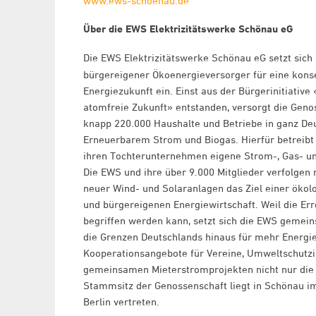
www.ews-schoenau.de
Über die EWS
Elektrizitätswerke Schönau eG
Die EWS Elektrizitätswerke Schönau eG setzt sich
bürgereigener Ökoenergieversorger für eine kons
Energiezukunft ein. Einst aus der Bürgerinitiative 
atomfreie Zukunft» entstanden, versorgt die Geno
knapp 220.000 Haushalte und Betriebe in ganz De
Erneuerbarem Strom und Biogas. Hierfür betreib
ihren Tochterunternehmen eigene Strom-, Gas- 
Die EWS und ihre über 9.000 Mitglieder verfolgen 
neuer Wind- und Solaranlagen das Ziel einer ökol
und bürgereigenen Energiewirtschaft. Weil die Er
begriffen werden kann, setzt sich die EWS gemein
die Grenzen Deutschlands hinaus für mehr Energieg
Kooperationsangebote für Vereine, Umweltschutzi
gemeinsamen Mieterstromprojekten nicht nur die 
Stammsitz der Genossenschaft liegt in Schönau im
Berlin vertreten.