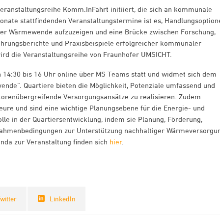
eranstaltungsreihe Komm.InFahrt initiiert, die sich an kommunale
 Monate stattfindenden Veranstaltungstermine ist es, Handlungsoption
 der Wärmewende aufzuzeigen und eine Brücke zwischen Forschung,
ahrungsberichte und Praxisbeispiele erfolgreicher kommunaler
ird die Veranstaltungsreihe von Fraunhofer UMSICHT.
n 14:30 bis 16 Uhr online über MS Teams statt und widmet sich dem
nde“. Quartiere bieten die Möglichkeit, Potenziale umfassend und
ktorenübergreifende Versorgungsansätze zu realisieren. Zudem
teure und sind eine wichtige Planungsebene für die Energie- und
e in der Quartiersentwicklung, indem sie Planung, Förderung,
r Rahmenbedingungen zur Unterstützung nachhaltiger Wärmeversorgu
nda zur Veranstaltung finden sich
hier
.
witter
LinkedIn