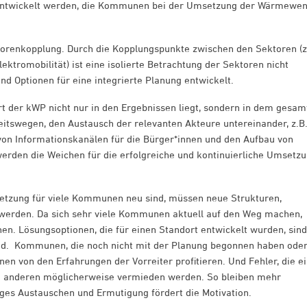
 entwickelt werden, die Kommunen bei der Umsetzung der Wärmewe
ektorenkopplung. Durch die Kopplungspunkte zwischen den Sektoren (z
romobilität) ist eine isolierte Betrachtung der Sektoren nicht
nd Optionen für eine integrierte Planung entwickelt.
ert der kWP nicht nur in den Ergebnissen liegt, sondern in dem gesa
tswegen, den Austausch der relevanten Akteure untereinander, z.B.
 von Informationskanälen für die Bürger*innen und den Aufbau von
rden die Weichen für die erfolgreiche und kontinuierliche Umsetz
zung für viele Kommunen neu sind, müssen neue Strukturen,
werden. Da sich sehr viele Kommunen aktuell auf den Weg machen,
nen. Lösungsoptionen, die für einen Standort entwickelt wurden, sind
d. Kommunen, die noch nicht mit der Planung begonnen haben ode
nen von den Erfahrungen der Vorreiter profitieren. Und Fehler, die e
 anderen möglicherweise vermieden werden. So bleiben mehr
ges Austauschen und Ermutigung fördert die Motivation.