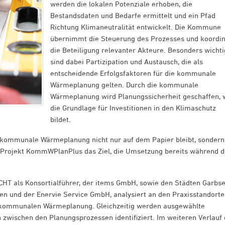
werden die lokalen Potenziale erhoben, die
Bestandsdaten und Bedarfe ermittelt und ein Pfad
Richtung Klimaneutralität entwickelt. Die Kommune
übernimmt die Steuerung des Prozesses und koordin
die Beteiligung relevanter Akteure. Besonders wichti
sind dabei Partizipation und Austausch, die als
entscheidende Erfolgsfaktoren für die kommunale
Wärmeplanung gelten. Durch die kommunale
Wärmeplanung wird Planungssicherheit geschaffen, 
die Grundlage für Investitionen in den Klimaschutz
bildet.
e kommunale Wärmeplanung nicht nur auf dem Papier bleibt, sondern
s Projekt KommWPlanPlus das Ziel, die Umsetzung bereits während d
HT als Konsortialführer, der items GmbH, sowie den Städten Garbse
n und der Enervie Service GmbH, analysiert an den Praxisstandort
r kommunalen Wärmeplanung. Gleichzeitig werden ausgewählte
 zwischen den Planungsprozessen identifiziert. Im weiteren Verlauf