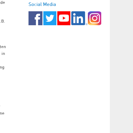
nde
Social Media
.B.
mten
 in
ung
r
ine