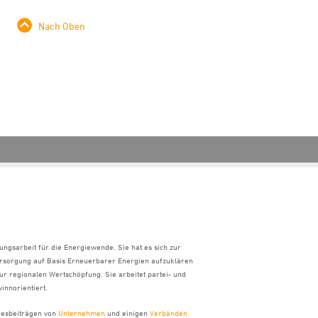
Nach Oben
ungsarbeit für die Energiewende. Sie hat es sich zur
ersorgung auf Basis Erneuerbarer Energien aufzuklären
ur regionalen Wertschöpfung. Sie arbeitet partei- und
innorientiert.
hresbeiträgen von
Unternehmen
und einigen
Verbänden