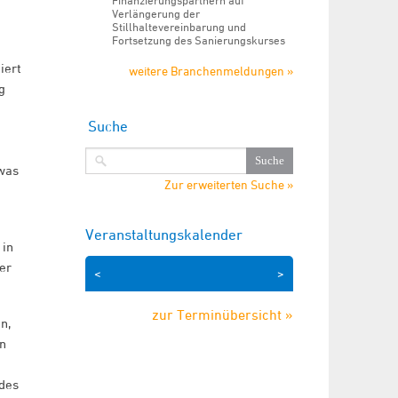
Finanzierungspartnern auf
Verlängerung der
Stillhaltevereinbarung und
Fortsetzung des Sanierungskurses
iert
weitere Branchenmeldungen »
g
Suche
was
Zur erweiterten Suche »
Veranstaltungskalender
 in
er
<
>
zur Terminübersicht »
n,
en
 des