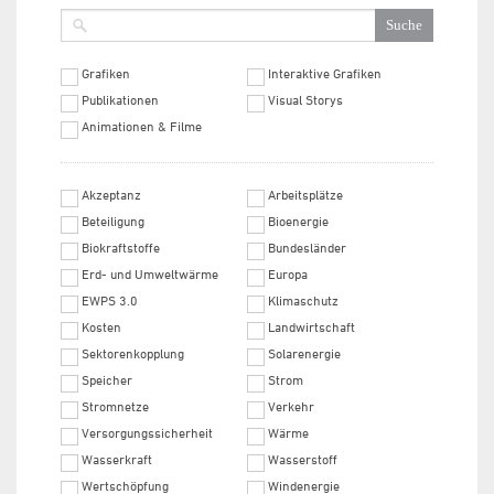
Grafiken
Interaktive Grafiken
Publikationen
Visual Storys
Animationen & Filme
Akzeptanz
Arbeitsplätze
Beteiligung
Bioenergie
Biokraftstoffe
Bundesländer
Erd- und Umweltwärme
Europa
EWPS 3.0
Klimaschutz
Kosten
Landwirtschaft
Sektorenkopplung
Solarenergie
Speicher
Strom
Stromnetze
Verkehr
Versorgungssicherheit
Wärme
Wasserkraft
Wasserstoff
Wertschöpfung
Windenergie