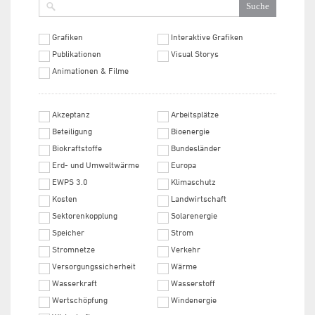
Grafiken
Interaktive Grafiken
Publikationen
Visual Storys
Animationen & Filme
Akzeptanz
Arbeitsplätze
Beteiligung
Bioenergie
Biokraftstoffe
Bundesländer
Erd- und Umweltwärme
Europa
EWPS 3.0
Klimaschutz
Kosten
Landwirtschaft
Sektorenkopplung
Solarenergie
Speicher
Strom
Stromnetze
Verkehr
Versorgungssicherheit
Wärme
Wasserkraft
Wasserstoff
Wertschöpfung
Windenergie