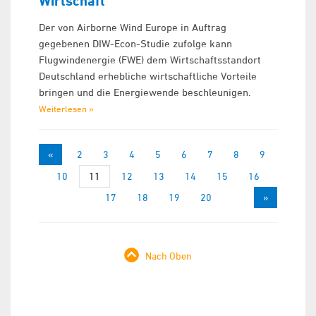
Wirtschaft
Der von Airborne Wind Europe in Auftrag
gegebenen DIW-Econ-Studie zufolge kann
Flugwindenergie (FWE) dem Wirtschaftsstandort
Deutschland erhebliche wirtschaftliche Vorteile
bringen und die Energiewende beschleunigen.
Weiterlesen »
«
1
2
3
4
5
6
7
8
9
10
11
12
13
14
15
16
17
18
19
20
»
Nach Oben