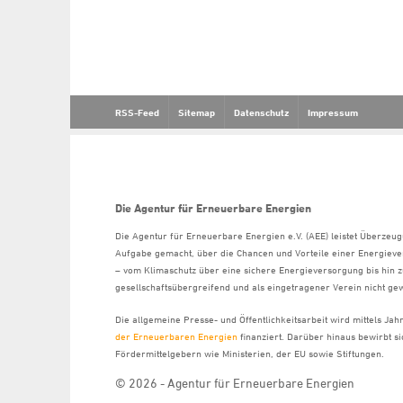
RSS-Feed
Sitemap
Datenschutz
Impressum
Die Agentur für Erneuerbare Energien
Die Agentur für Erneuerbare Energien e.V. (AEE) leistet Überzeug
Aufgabe gemacht, über die Chancen und Vorteile einer Energiev
– vom Klimaschutz über eine sichere Energieversorgung bis hin z
gesellschaftsübergreifend und als eingetragener Verein nicht gew
Die allgemeine Presse- und Öffentlichkeitsarbeit wird mittels Ja
der Erneuerbaren Energien
finanziert. Darüber hinaus bewirbt 
Fördermittelgebern wie Ministerien, der EU sowie Stiftungen.
© 2026 - Agentur für Erneuerbare Energien