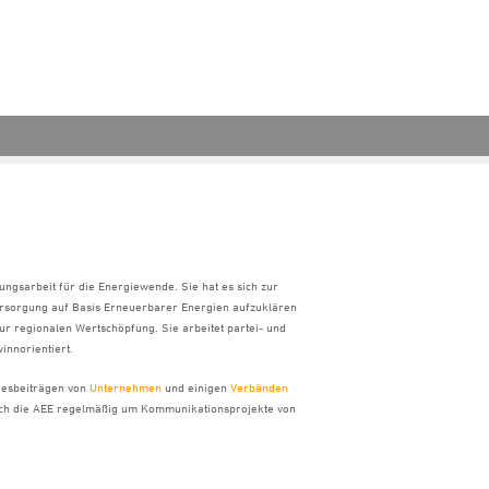
ungsarbeit für die Energiewende. Sie hat es sich zur
ersorgung auf Basis Erneuerbarer Energien aufzuklären
ur regionalen Wertschöpfung. Sie arbeitet partei- und
innorientiert.
hresbeiträgen von
Unternehmen
und einigen
Verbänden
sich die AEE regelmäßig um Kommunikationsprojekte von