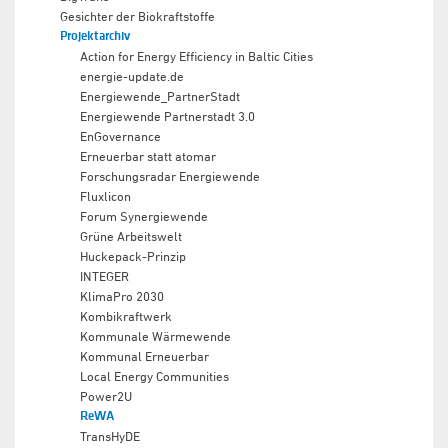
Gesichter der Biokraftstoffe
Projektarchiv
Action for Energy Efficiency in Baltic Cities
energie-update.de
Energiewende_PartnerStadt
Energiewende Partnerstadt 3.0
EnGovernance
Erneuerbar statt atomar
Forschungsradar Energiewende
Fluxlicon
Forum Synergiewende
Grüne Arbeitswelt
Huckepack-Prinzip
INTEGER
KlimaPro 2030
Kombikraftwerk
Kommunale Wärmewende
Kommunal Erneuerbar
Local Energy Communities
Power2U
ReWA
TransHyDE