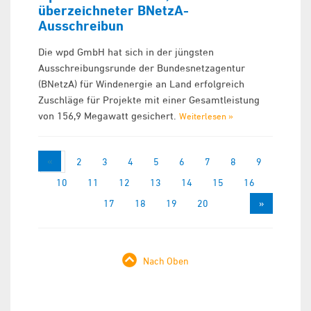
überzeichneter BNetzA-
Ausschreibun
Die wpd GmbH hat sich in der jüngsten
Ausschreibungsrunde der Bundesnetzagentur
(BNetzA) für Windenergie an Land erfolgreich
Zuschläge für Projekte mit einer Gesamtleistung
von 156,9 Megawatt gesichert.
Weiterlesen »
«
1
2
3
4
5
6
7
8
9
10
11
12
13
14
15
16
17
18
19
20
»
Nach Oben