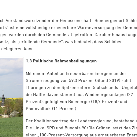
ich Vorstandsvorsitzender der Genossenschaft „Bioenergiedorf Schl
orfs“ ist eine vollständige erneuerbare Wärmeversorgung der Geme
ngen werden durch den Gemeinderat getroffen. Darüber hinaus fungi
nitz, als „erfüllende Gemeinde“, was bedeutet, dass Schlöben
 delegieren kann .
1.3 Politische Rahmenbedingungen
Mit einem Anteil an Erneuerbaren Energien an der
Stromerzeugung von 59,3 Prozent (Stand 2019) zählt
Thüringen zu den Spitzenreitern Deutschlands . Ungefä
die Hälfte davon stammt aus Windenergieanlagen (27
Prozent), gefolgt von Bioenergie (18,7 Prozent) und
Photovoltaik (11 Prozent) .
Der Koalitionsvertrag der Landesregierung, bestehend 
Die Linke, SPD und Bündnis 90/Die Grünen, setzt das Zi
einer „100-Prozent-Versorgung aus erneuerbaren Ener