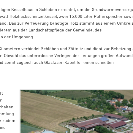
ligen Kesselhaus in Schlöben errichtet, um die Grundwärmeversorg
watt Holzhackschnitzelkessel, zwei 15.000 Liter Pufferspeicher sow
tand. Das zur Verfeuerung benötigte Holz stammt aus einem Umkrei
nderem aus der Landschaftspflege der Gemeinde, des
en der Umgebung.
Kilometern verbindet Schlöben und Zöttnitz und dient zur Beheizung 
 Obwohl das unterirdische Verlegen der Leitungen großen Aufwand
d somit zugleich auch Glasfaser-Kabel für einen schnellen
ft
r
rhalten
ammlung.
ie zudem
und