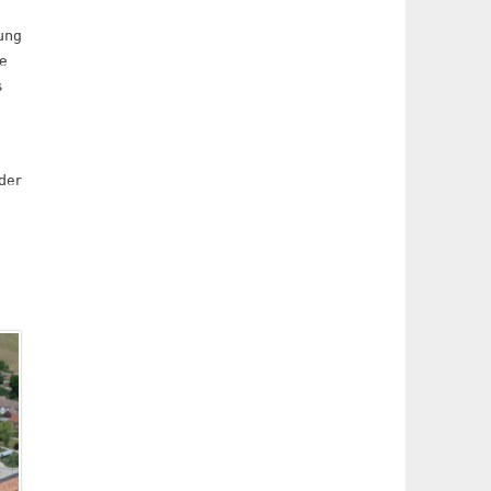
ung
ie
s
der