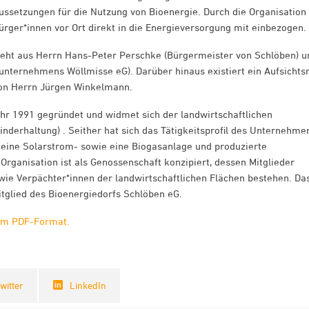
ussetzungen für die Nutzung von Bioenergie. Durch die Organisation
rger*innen vor Ort direkt in die Energieversorgung mit einbezogen.
teht aus Herrn Hans-Peter Perschke (Bürgermeister von Schlöben) u
unternehmens Wöllmisse eG). Darüber hinaus existiert ein Aufsichts
von Herrn Jürgen Winkelmann.
r 1991 gegründet und widmet sich der landwirtschaftlichen
inderhaltung) . Seither hat sich das Tätigkeitsprofil des Unternehme
er eine Solarstrom- sowie eine Biogasanlage und produzierte
 Organisation ist als Genossenschaft konzipiert, dessen Mitglieder
wie Verpächter*innen der landwirtschaftlichen Flächen bestehen. Da
glied des Bioenergiedorfs Schlöben eG.
 im PDF-Format.
witter
LinkedIn