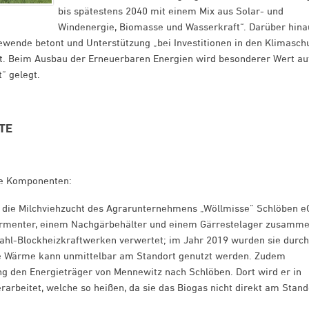
bis spätestens 2040 mit einem Mix aus Solar- und
Windenergie, Biomasse und Wasserkraft“. Darüber hina
ewende betont und Unterstützung „bei Investitionen in den Klimasch
t. Beim Ausbau der Erneuerbaren Energien wird besonderer Wert au
“ gelegt.
TE
le Komponenten:
n die Milchviehzucht des Agrarunternehmens „Wöllmisse“ Schlöben e
Fermenter, einem Nachgärbehälter und einem Gärrestelager zusamme
rahl-Blockheizkraftwerken verwertet; im Jahr 2019 wurden sie durch
de Wärme kann unmittelbar am Standort genutzt werden. Zudem
ung den Energieträger von Mennewitz nach Schlöben. Dort wird er in
arbeitet, welche so heißen, da sie das Biogas nicht direkt am Stand