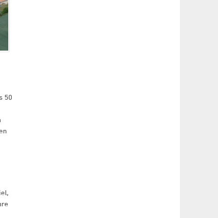
s 50
n
en
el,
hre