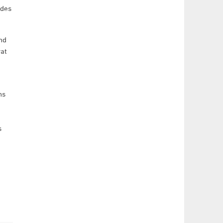
 des
nd
rat
ns
s