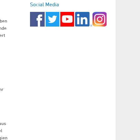
Social Media
öben
inde
ert
hr
aus
el
gien