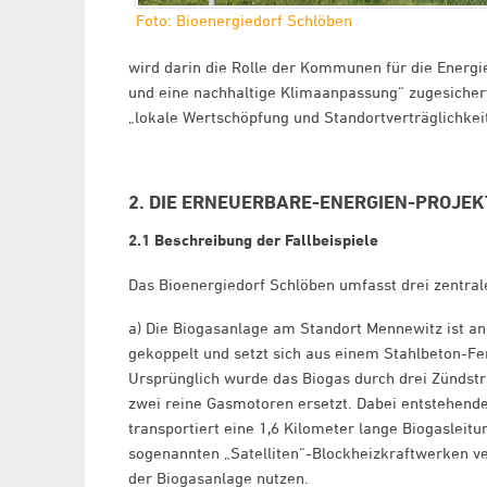
Foto: Bioenergiedorf Schlöben
wird darin die Rolle der Kommunen für die Energi
und eine nachhaltige Klimaanpassung“ zugesicher
„lokale Wertschöpfung und Standortverträglichkeit
2. DIE ERNEUERBARE-ENERGIEN-PROJEK
2.1 Beschreibung der Fallbeispiele
Das Bioenergiedorf Schlöben umfasst drei zentra
a) Die Biogasanlage am Standort Mennewitz ist a
gekoppelt und setzt sich aus einem Stahlbeton-
Ursprünglich wurde das Biogas durch drei Zündst
zwei reine Gasmotoren ersetzt. Dabei entstehen
transportiert eine 1,6 Kilometer lange Biogasleit
sogenannten „Satelliten“-Blockheizkraftwerken ver
der Biogasanlage nutzen.