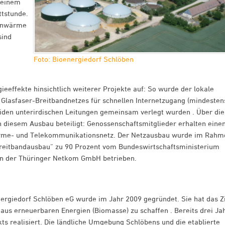
 einem
ttstunde.
ernwärme
sind
Foto: Bioenergiedorf Schlöben
ieeffekte hinsichtlich weiterer Projekte auf: So wurde der lokale
lasfaser-Breitbandnetzes für schnellen Internetzugang (mindesten
iden unterirdischen Leitungen gemeinsam verlegt wurden . Über die
 diesem Ausbau beteiligt: Genossenschaftsmitglieder erhalten eine
ärme- und Telekommunikationsnetz. Der Netzausbau wurde im Rahm
Breitbandausbau“ zu 90 Prozent vom Bundeswirtschaftsministerium
 von der Thüringer Netkom GmbH betrieben.
ergiedorf Schlöben eG wurde im Jahr 2009 gegründet. Sie hat das Zi
us erneuerbaren Energien (Biomasse) zu schaffen . Bereits drei Ja
kts realisiert. Die ländliche Umgebung Schlöbens und die etablierte