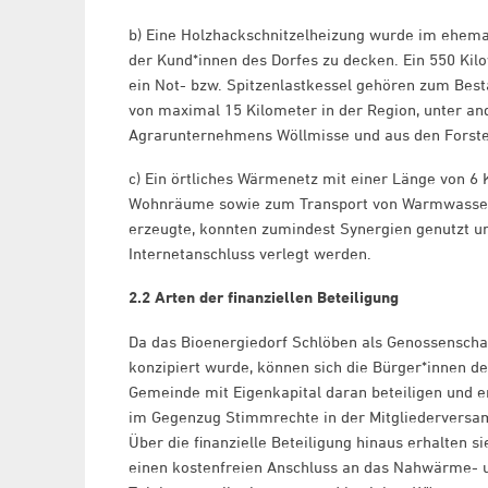
b) Eine Holzhackschnitzelheizung wurde im ehema
der Kund*innen des Dorfes zu decken. Ein 550 Kilo
ein Not- bzw. Spitzenlastkessel gehören zum Bes
von maximal 15 Kilometer in der Region, unter a
Agrarunternehmens Wöllmisse und aus den Forst
c) Ein örtliches Wärmenetz mit einer Länge von 6 
Wohnräume sowie zum Transport von Warmwasser.
erzeugte, konnten zumindest Synergien genutzt un
Internetanschluss verlegt werden.
2.2 Arten der finanziellen Beteiligung
Da das Bioenergiedorf Schlöben als Genossenscha
konzipiert wurde, können sich die Bürger*innen de
Gemeinde mit Eigenkapital daran beteiligen und e
im Gegenzug Stimmrechte in der Mitgliedervers
Über die finanzielle Beteiligung hinaus erhalten s
einen kostenfreien Anschluss an das Nahwärme- 