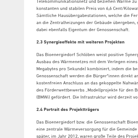
Telekommunikationsnetz und beziehen Wärme zu
konstanten und stabilen Preis von 6,6 Cent/Kilowa
Sämtliche Hausübergabestationen, welche die F
an die Zentralheizungen der Gebäude übergeben, 
dabei ebenfalls Eigentum der Genossenschaft.
2.3 Synergieeffekte mit weiteren Projekten
Das Bioenergiedorf Schlöben weist positive Synerg
Ausbau des Wärmenetzes mit dem Verlegen eines G
Megabytes pro Sekunde) kombiniert, indem die be
Genossenschaft werden die Bürger*innen direkt an
kostenfreien Anschluss an das gekoppelte Nahw
des Förderwettbewerbs „Modellprojekte für den 
(BMWi) gefördert. Die Infrastruktur wird derzeit
2.4 Portrait des Projektträgers
Das Bioenergiedorf bzw. die Genossenschaft Bioen
eine zentrale Wärmeversorgung für die Gemeinde a
später, im Jahr 2012, waren große Teile des Proje