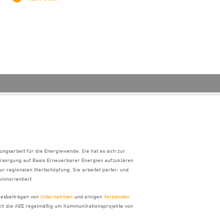
ungsarbeit für die Energiewende. Sie hat es sich zur
ersorgung auf Basis Erneuerbarer Energien aufzuklären
ur regionalen Wertschöpfung. Sie arbeitet partei- und
innorientiert.
hresbeiträgen von
Unternehmen
und einigen
Verbänden
sich die AEE regelmäßig um Kommunikationsprojekte von