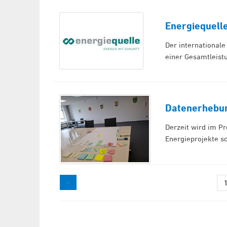
Energiequell
Der internationale
einer Gesamtleist
Datenerhebun
Derzeit wird im P
Energieprojekte s
«