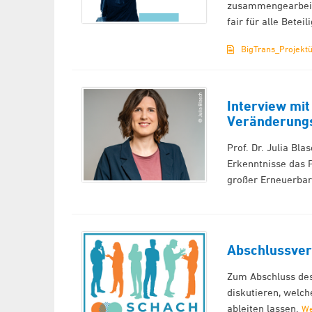
zusammengearbeite
fair für alle Bete
BigTrans_Projektü
Interview mit 
Veränderungs
Prof. Dr. Julia Bla
Erkenntnisse das P
großer Erneuerba
Abschlussver
Zum Abschluss des
diskutieren, welc
ableiten lassen.
We