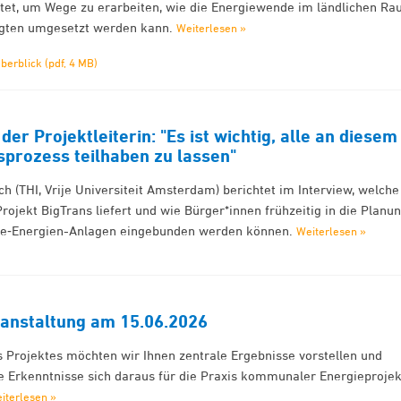
t, um Wege zu erarbeiten, wie die Energiewende im ländlichen R
iligten umgesetzt werden kann.
Weiterlesen »
berblick (pdf, 4 MB)
der Projektleiterin: "Es ist wichtig, alle an diesem
prozess teilhaben zu lassen"
sch (THI, Vrije Universiteit Amsterdam) berichtet im Interview, welche
rojekt BigTrans liefert und wie Bürger*innen frühzeitig in die Planu
re‑Energien-Anlagen eingebunden werden können.
Weiterlesen »
anstaltung am 15.06.2026
 Projektes möchten wir Ihnen zentrale Ergebnisse vorstellen und
he Erkenntnisse sich daraus für die Praxis kommunaler Energieproje
iterlesen »