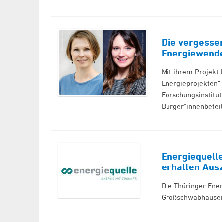
Die vergesse
Energiewende
Mit ihrem Projekt 
Energieprojekten"
Forschungsinstitut
Bürger*innenbetei
Energiequell
erhalten Aus
Die Thüringer Ene
Großschwabhausen 