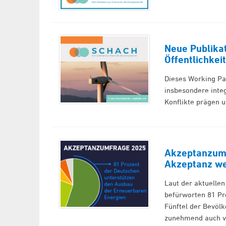
Neue Publika
Öffentlichkei
Dieses Working Pa
insbesondere integ
Konflikte prägen 
Akzeptanzumf
Akzeptanz we
Laut der aktuelle
befürworten 81 Pro
Fünftel der Bevöl
zunehmend auch vo