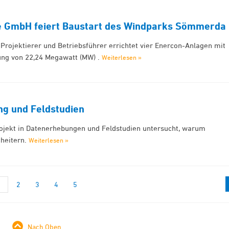
e GmbH feiert Baustart des Windparks Sömmerda
 Projektierer und Betriebsführer errichtet vier Enercon-Anlagen mit
ung von 22,24 Megawatt (MW) .
Weiterlesen »
g und Feldstudien
rojekt in Datenerhebungen und Feldstudien untersucht, warum
cheitern.
Weiterlesen »
1
2
3
4
5
Nach Oben