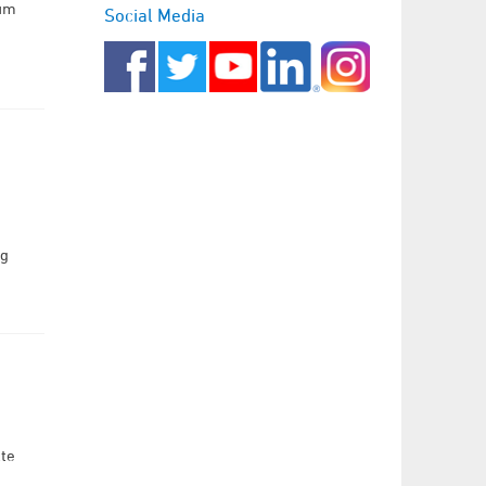
aum
Social Media
ng
kte