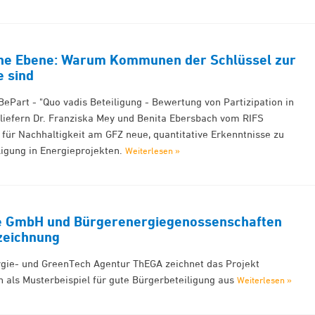
ne Ebene: Warum Kommunen der Schlüssel zur
 sind
BePart - "Quo vadis Beteiligung - Bewertung von Partizipation in
 liefern Dr. Franziska Mey und Benita Ebersbach vom RIFS
 für Nachhaltigkeit am GFZ neue, quantitative Erkenntnisse zu
ligung in Energieprojekten.
Weiterlesen »
e GmbH und Bürgerenergiegenossenschaften
zeichnung
rgie- und GreenTech Agentur ThEGA zeichnet das Projekt
als Musterbeispiel für gute Bürgerbeteiligung aus
Weiterlesen »