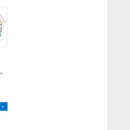
?
on
»