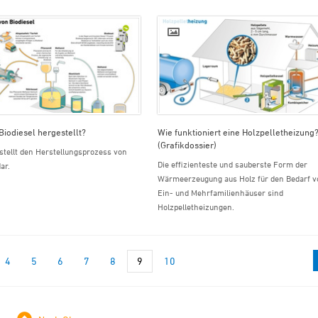
Biodiesel hergestellt?
Wie funktioniert eine Holzpelletheizung
(Grafikdossier)
 stellt den Herstellungsprozess von
Die effizienteste und sauberste Form der
ar.
Wärmeerzeugung aus Holz für den Bedarf v
Ein- und Mehrfamilienhäuser sind
Holzpelletheizungen.
4
5
6
7
8
9
10