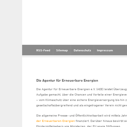
RSS-Feed
Sitemap
Datenschutz
Impressum
Die Agentur für Erneuerbare Energien
Die Agentur für Erneuerbare Energien e.V. (AEE) leistet Überzeug
Aufgabe gemacht, über die Chancen und Vorteile einer Energiev
– vom Klimaschutz über eine sichere Energieversorgung bis hin z
gesellschaftsübergreifend und als eingetragener Verein nicht gew
Die allgemeine Presse- und Öffentlichkeitsarbeit wird mittels Ja
der Erneuerbaren Energien
finanziert. Darüber hinaus bewirbt 
Fördermittelgebern wie Ministerien, der EU sowie Stiftungen.