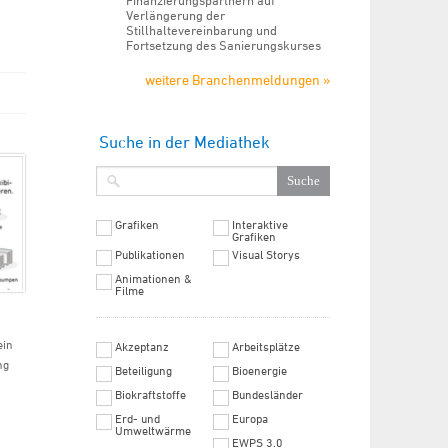
Finanzierungspartnern auf
Verlängerung der
Stillhaltevereinbarung und
Fortsetzung des Sanierungskurses
weitere Branchenmeldungen »
Suche in der Mediathek
Grafiken
Interaktive
Grafiken
Publikationen
Visual Storys
Animationen &
Filme
ein
Akzeptanz
Arbeitsplätze
ng
Beteiligung
Bioenergie
Biokraftstoffe
Bundesländer
Erd- und
Europa
Umweltwärme
EWPS 3.0