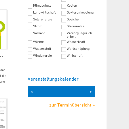
Klimaschutz
Kosten
Landwirtschaft
Sektorenkopplung
Solarenergie
Speicher
Strom
Stromnetze
Verkehr
Versorgungssich
erheit
Wärme
Wasserkraft
Wasserstoff
Wertschöpfung
Windenergie
Wirtschaft
ch
 der
t die
Veranstaltungskalender
are
<
>
zur Terminübersicht »