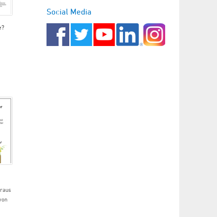
Social Media
e?
araus
von