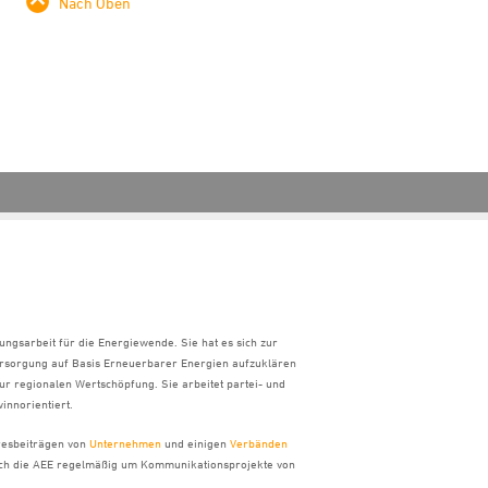
Nach Oben
ungsarbeit für die Energiewende. Sie hat es sich zur
ersorgung auf Basis Erneuerbarer Energien aufzuklären
ur regionalen Wertschöpfung. Sie arbeitet partei- und
innorientiert.
hresbeiträgen von
Unternehmen
und einigen
Verbänden
sich die AEE regelmäßig um Kommunikationsprojekte von