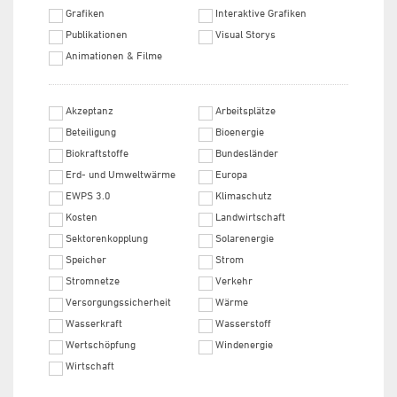
Grafiken
Interaktive Grafiken
Publikationen
Visual Storys
Animationen & Filme
Akzeptanz
Arbeitsplätze
Beteiligung
Bioenergie
Biokraftstoffe
Bundesländer
Erd- und Umweltwärme
Europa
EWPS 3.0
Klimaschutz
Kosten
Landwirtschaft
Sektorenkopplung
Solarenergie
Speicher
Strom
Stromnetze
Verkehr
Versorgungssicherheit
Wärme
Wasserkraft
Wasserstoff
Wertschöpfung
Windenergie
Wirtschaft