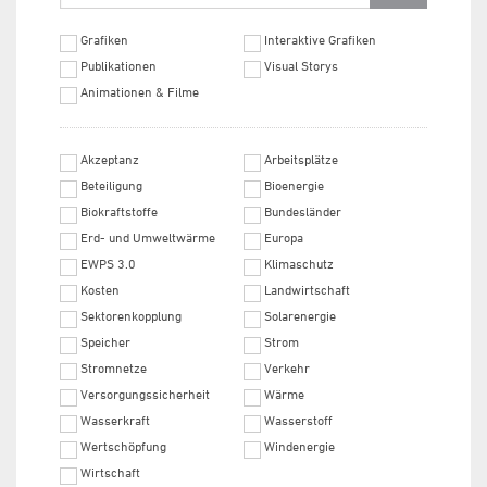
Grafiken
Interaktive Grafiken
Publikationen
Visual Storys
Animationen & Filme
Akzeptanz
Arbeitsplätze
Beteiligung
Bioenergie
Biokraftstoffe
Bundesländer
Erd- und Umweltwärme
Europa
EWPS 3.0
Klimaschutz
Kosten
Landwirtschaft
Sektorenkopplung
Solarenergie
Speicher
Strom
Stromnetze
Verkehr
Versorgungssicherheit
Wärme
Wasserkraft
Wasserstoff
Wertschöpfung
Windenergie
Wirtschaft