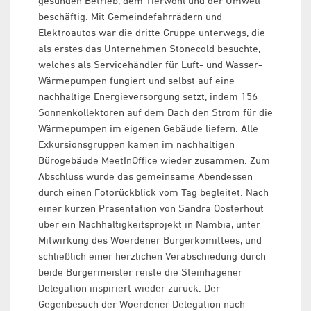
gesunden Betrieb, dem Tierwohl und der Umwelt
beschäftig. Mit Gemeindefahrrädern und
Elektroautos war die dritte Gruppe unterwegs, die
als erstes das Unternehmen Stonecold besuchte,
welches als Servicehändler für Luft- und Wasser-
Wärmepumpen fungiert und selbst auf eine
nachhaltige Energieversorgung setzt, indem 156
Sonnenkollektoren auf dem Dach den Strom für die
Wärmepumpen im eigenen Gebäude liefern. Alle
Exkursionsgruppen kamen im nachhaltigen
Bürogebäude MeetInOffice wieder zusammen. Zum
Abschluss wurde das gemeinsame Abendessen
durch einen Fotorückblick vom Tag begleitet. Nach
einer kurzen Präsentation von Sandra Oosterhout
über ein Nachhaltigkeitsprojekt in Nambia, unter
Mitwirkung des Woerdener Bürgerkomittees, und
schließlich einer herzlichen Verabschiedung durch
beide Bürgermeister reiste die Steinhagener
Delegation inspiriert wieder zurück. Der
Gegenbesuch der Woerdener Delegation nach