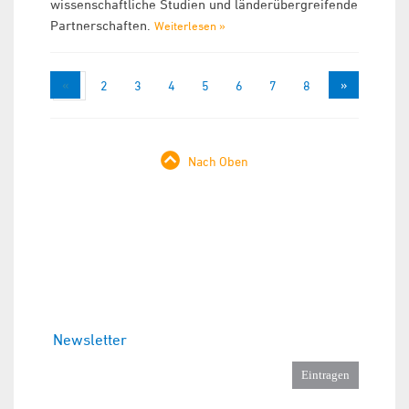
wissenschaftliche Studien und länderübergreifende
Partnerschaften.
Weiterlesen »
«
»
1
2
3
4
5
6
7
8
9
Nach Oben
Newsletter