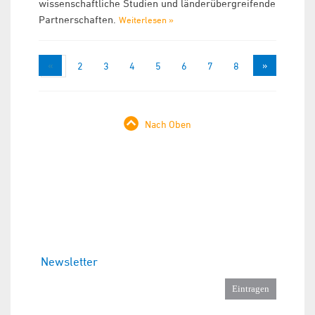
wissenschaftliche Studien und länderübergreifende
Partnerschaften.
Weiterlesen »
«
»
1
2
3
4
5
6
7
8
9
Nach Oben
Newsletter